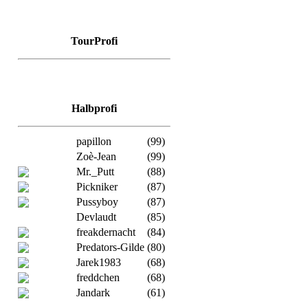
TourProfi
Halbprofi
papillon
(99)
Zoè-Jean
(99)
Mr._Putt
(88)
Pickniker
(87)
Pussyboy
(87)
Devlaudt
(85)
freakdernacht
(84)
Predators-Gilde
(80)
Jarek1983
(68)
freddchen
(68)
Jandark
(61)