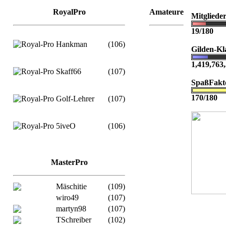
RoyalPro
Amateure
Mitgliede
19/180
Hankman
(106)
Gilden-Kl
1,419,763
Skaff66
(107)
SpaßFakt
170/180
Golf-Lehrer
(107)
5iveO
(106)
MasterPro
Mäschitie
(109)
wiro49
(107)
martyn98
(107)
TSchreiber
(102)