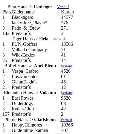
Pfau Haus ->
Cadeiger
Verlauf
Platz
Gildenname
Karten
1
Blacktigers
14577
2
fancy-free_Player*s
276
3
Fade_&_Draw
271
142
Predator´s
3
Tiger Haus ->
Hela
Verlauf
1
FUN-Golfers
13566
2
Valhalla-Company
71
3
Wild-Eagles
41
25
Predator´s
14
Büffel Haus ->
Abel Plena
Verlauf
1
Vespa_Crabro
4520
2
LosAlimentos
61
3
GlennEagle´s
45
21
Predator´s
12
Elefanten Haus ->
Volcano
Verlauf
1
East Power
9620
2
Underdogs
68
3
Ryder-Club
42
157
Predator´s
2
Pferde Haus ->
Gladsheim
Verlauf
1
HappyGilmores
10366
2
Gilde-ohne-Namen
707