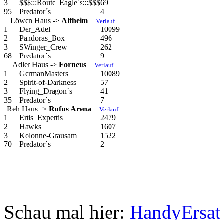
3
$$$:::Route_Eagle´s:::$$$
69
95
Predator´s
4
Löwen Haus ->
Alfheim
Verlauf
1
Der_Adel
10099
2
Pandoras_Box
496
3
SWinger_Crew
262
68
Predator´s
9
Adler Haus ->
Forneus
Verlauf
1
GermanMasters
10089
2
Spirit-of-Darkness
57
3
Flying_Dragon`s
41
35
Predator´s
7
Reh Haus ->
Rufus Arena
Verlauf
1
Ertis_Expertis
2479
2
Hawks
1607
3
Kolonne-Grausam
1522
70
Predator´s
2
Schau mal hier:
HandyErsat