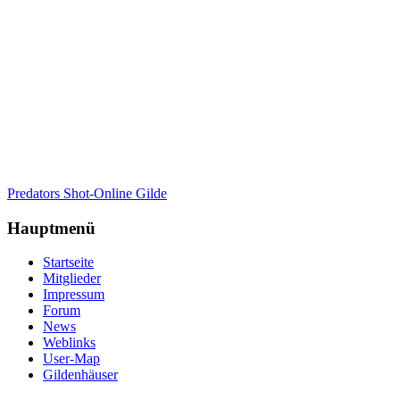
Predators Shot-Online Gilde
Hauptmenü
Startseite
Mitglieder
Impressum
Forum
News
Weblinks
User-Map
Gildenhäuser